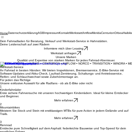
Datenschutzerklärung
AGB
Impressum
Kontakt
Werkstatt
Amflow
Merida
Centurion
Orbea
Haibik
Home
Dein Fahrradladen für Beratung, Verkauf und Werkstatt-Service in Hahnstätten.
Deine Leidenschaft auf zwei Rädern
Informiere mich über Leasing
Werkstatt anfragen
Unsere Marken
Qualität und Expertise von starken Marken für jedes Fahrrad-Abenteuer.
MERIDA • ORBEA • HAIBIKE • CENTURION • AMFLOW • NORCO • TRANSITION • WINORA • M
Werkstatt-Service
Ihr Fahrrad in besten Händen: Wir bieten Inspektionen, Bremsenservice, E-Bike-Service mit
Software-Updates und Akku-Check, Laufrad-Zentrierung, Schaltungs- und Antriebsservice,
Reifen- und Schlauchwechsel sowie Zubehörmontage an.
Für jeden das Richtige
Unsere exklusive Auswahl für alle Radfans - ob als E-Bike oder nicht
1
Kinderfahrräder
Erste sichere Fahrversuche mit unseren hochwertigen Kinderrädern. Ideal für kleine Entdecker
und Beginner.
Mehr erfahren
2
Mountainbikes
Meistern Sie Stock und Stein mit erstklassigen MTBs für pure Action in jedem Gelände und auf
Trails.
Mehr erfahren
3