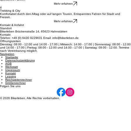
Rennrad
Entdecke pure Schnelligkeit auf dem Asphalt: federleichte Bauweise und Top-Speed für dein
sportliches Fahren.
Mehr erfahren
4
Trekking & City
Komfortabel durch den Alltag oder auf langen Touren. Entspanntes Fahren für Stadt und
Freizeit.
Mehr erfahren
Kontakt & Anfahrt
Standort
Bikerleben Brückenstraße 14, 65623 Hahnstätten
Kontakt
Telefon: +49 (0) 6430 9229631 Email: info@bikerleben.de
Öffnungszeiten
Dienstag: 08:00 - 12:00 und 14:00 - 17:00 | Mittwoch: 14:00 - 17:00 | Donnerstag: 08:00 - 12:00
und 14:00 - 17:00 | Freitag: 08:00 - 12:00 und 14:00 - 17:00 | Samstag: 09:00 - 12:00. Termine
nach Vereinbarung möglich.
Navigation
Startseite
Datenschutzerklärung
AGB
Werkstatt
Impressum
Kontakt
Leasing
Reichweitenrechner
Größenrechner
Folgen Sie uns
© 2026 Bikerleben. Alle Rechte vorbehalten.