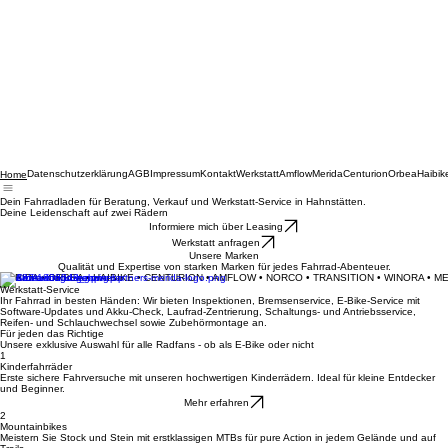
Datenschutzerklärung
AGB
Impressum
Kontakt
Werkstatt
Amflow
Merida
Centurion
Orbea
Haibik
Home
Dein Fahrradladen für Beratung, Verkauf und Werkstatt-Service in Hahnstätten.
Deine Leidenschaft auf zwei Rädern
Informiere mich über Leasing
Werkstatt anfragen
Unsere Marken
Qualität und Expertise von starken Marken für jedes Fahrrad-Abenteuer.
MERIDA • ORBEA • HAIBIKE • CENTURION • AMFLOW • NORCO • TRANSITION • WINORA • M
Werkstatt-Service
Ihr Fahrrad in besten Händen: Wir bieten Inspektionen, Bremsenservice, E-Bike-Service mit
Software-Updates und Akku-Check, Laufrad-Zentrierung, Schaltungs- und Antriebsservice,
Reifen- und Schlauchwechsel sowie Zubehörmontage an.
Für jeden das Richtige
Unsere exklusive Auswahl für alle Radfans - ob als E-Bike oder nicht
1
Kinderfahrräder
Erste sichere Fahrversuche mit unseren hochwertigen Kinderrädern. Ideal für kleine Entdecker
und Beginner.
Mehr erfahren
2