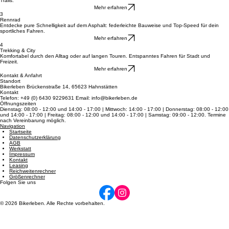
Mountainbikes
Meistern Sie Stock und Stein mit erstklassigen MTBs für pure Action in jedem Gelände und auf
Trails.
Mehr erfahren
3
Rennrad
Entdecke pure Schnelligkeit auf dem Asphalt: federleichte Bauweise und Top-Speed für dein
sportliches Fahren.
Mehr erfahren
4
Trekking & City
Komfortabel durch den Alltag oder auf langen Touren. Entspanntes Fahren für Stadt und
Freizeit.
Mehr erfahren
Kontakt & Anfahrt
Standort
Bikerleben Brückenstraße 14, 65623 Hahnstätten
Kontakt
Telefon: +49 (0) 6430 9229631 Email: info@bikerleben.de
Öffnungszeiten
Dienstag: 08:00 - 12:00 und 14:00 - 17:00 | Mittwoch: 14:00 - 17:00 | Donnerstag: 08:00 - 12:00
und 14:00 - 17:00 | Freitag: 08:00 - 12:00 und 14:00 - 17:00 | Samstag: 09:00 - 12:00. Termine
nach Vereinbarung möglich.
Navigation
Startseite
Datenschutzerklärung
AGB
Werkstatt
Impressum
Kontakt
Leasing
Reichweitenrechner
Größenrechner
Folgen Sie uns
© 2026 Bikerleben. Alle Rechte vorbehalten.