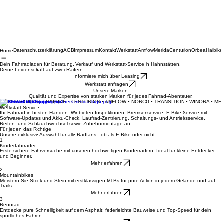
Datenschutzerklärung
AGB
Impressum
Kontakt
Werkstatt
Amflow
Merida
Centurion
Orbea
Haibik
Home
Dein Fahrradladen für Beratung, Verkauf und Werkstatt-Service in Hahnstätten.
Deine Leidenschaft auf zwei Rädern
Informiere mich über Leasing
Werkstatt anfragen
Unsere Marken
Qualität und Expertise von starken Marken für jedes Fahrrad-Abenteuer.
MERIDA • ORBEA • HAIBIKE • CENTURION • AMFLOW • NORCO • TRANSITION • WINORA • M
Werkstatt-Service
Ihr Fahrrad in besten Händen: Wir bieten Inspektionen, Bremsenservice, E-Bike-Service mit
Software-Updates und Akku-Check, Laufrad-Zentrierung, Schaltungs- und Antriebsservice,
Reifen- und Schlauchwechsel sowie Zubehörmontage an.
Für jeden das Richtige
Unsere exklusive Auswahl für alle Radfans - ob als E-Bike oder nicht
1
Kinderfahrräder
Erste sichere Fahrversuche mit unseren hochwertigen Kinderrädern. Ideal für kleine Entdecker
und Beginner.
Mehr erfahren
2
Mountainbikes
Meistern Sie Stock und Stein mit erstklassigen MTBs für pure Action in jedem Gelände und auf
Trails.
Mehr erfahren
3
Rennrad