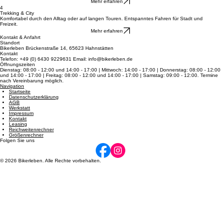
Entdecke pure Schnelligkeit auf dem Asphalt: federleichte Bauweise und Top-Speed für dein
sportliches Fahren.
Mehr erfahren
4
Trekking & City
Komfortabel durch den Alltag oder auf langen Touren. Entspanntes Fahren für Stadt und
Freizeit.
Mehr erfahren
Kontakt & Anfahrt
Standort
Bikerleben Brückenstraße 14, 65623 Hahnstätten
Kontakt
Telefon: +49 (0) 6430 9229631 Email: info@bikerleben.de
Öffnungszeiten
Dienstag: 08:00 - 12:00 und 14:00 - 17:00 | Mittwoch: 14:00 - 17:00 | Donnerstag: 08:00 - 12:00
und 14:00 - 17:00 | Freitag: 08:00 - 12:00 und 14:00 - 17:00 | Samstag: 09:00 - 12:00. Termine
nach Vereinbarung möglich.
Navigation
Startseite
Datenschutzerklärung
AGB
Werkstatt
Impressum
Kontakt
Leasing
Reichweitenrechner
Größenrechner
Folgen Sie uns
© 2026 Bikerleben. Alle Rechte vorbehalten.