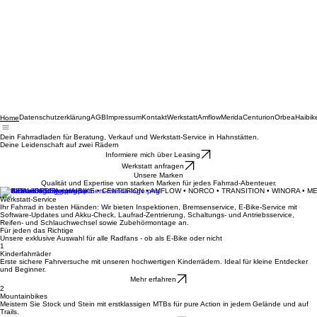
Datenschutzerklärung
AGB
Impressum
Kontakt
Werkstatt
Amflow
Merida
Centurion
Orbea
Haibik
Home
Dein Fahrradladen für Beratung, Verkauf und Werkstatt-Service in Hahnstätten.
Deine Leidenschaft auf zwei Rädern
Informiere mich über Leasing
Werkstatt anfragen
Unsere Marken
Qualität und Expertise von starken Marken für jedes Fahrrad-Abenteuer.
MERIDA • ORBEA • HAIBIKE • CENTURION • AMFLOW • NORCO • TRANSITION • WINORA • M
Werkstatt-Service
Ihr Fahrrad in besten Händen: Wir bieten Inspektionen, Bremsenservice, E-Bike-Service mit
Software-Updates und Akku-Check, Laufrad-Zentrierung, Schaltungs- und Antriebsservice,
Reifen- und Schlauchwechsel sowie Zubehörmontage an.
Für jeden das Richtige
Unsere exklusive Auswahl für alle Radfans - ob als E-Bike oder nicht
1
Kinderfahrräder
Erste sichere Fahrversuche mit unseren hochwertigen Kinderrädern. Ideal für kleine Entdecker
und Beginner.
Mehr erfahren
2