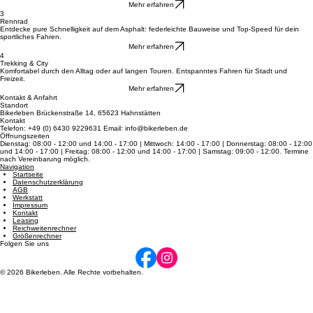
Mountainbikes
Meistern Sie Stock und Stein mit erstklassigen MTBs für pure Action in jedem Gelände und auf
Trails.
Mehr erfahren
3
Rennrad
Entdecke pure Schnelligkeit auf dem Asphalt: federleichte Bauweise und Top-Speed für dein
sportliches Fahren.
Mehr erfahren
4
Trekking & City
Komfortabel durch den Alltag oder auf langen Touren. Entspanntes Fahren für Stadt und
Freizeit.
Mehr erfahren
Kontakt & Anfahrt
Standort
Bikerleben Brückenstraße 14, 65623 Hahnstätten
Kontakt
Telefon: +49 (0) 6430 9229631 Email: info@bikerleben.de
Öffnungszeiten
Dienstag: 08:00 - 12:00 und 14:00 - 17:00 | Mittwoch: 14:00 - 17:00 | Donnerstag: 08:00 - 12:00
und 14:00 - 17:00 | Freitag: 08:00 - 12:00 und 14:00 - 17:00 | Samstag: 09:00 - 12:00. Termine
nach Vereinbarung möglich.
Navigation
Startseite
Datenschutzerklärung
AGB
Werkstatt
Impressum
Kontakt
Leasing
Reichweitenrechner
Größenrechner
Folgen Sie uns
© 2026 Bikerleben. Alle Rechte vorbehalten.