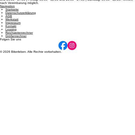
Öffnungszeiten
Dienstag: 08:00 - 12:00 und 14:00 - 17:00 | Mittwoch: 14:00 - 17:00 | Donnerstag: 08:00 - 12:00
und 14:00 - 17:00 | Freitag: 08:00 - 12:00 und 14:00 - 17:00 | Samstag: 09:00 - 12:00. Termine
nach Vereinbarung möglich.
Navigation
Startseite
Datenschutzerklärung
AGB
Werkstatt
Impressum
Kontakt
Leasing
Reichweitenrechner
Größenrechner
Folgen Sie uns
© 2026 Bikerleben. Alle Rechte vorbehalten.