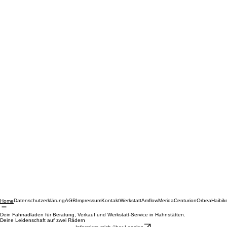
Datenschutzerklärung
AGB
Impressum
Kontakt
Werkstatt
Amflow
Merida
Centurion
Orbea
Haibik
Home