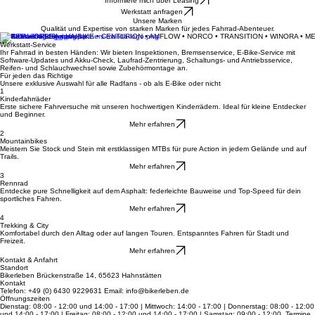
Dein Fahrradladen für Beratung, Verkauf und Werkstatt-Service in Hahnstätten.
Deine Leidenschaft auf zwei Rädern
Informiere mich über Leasing
Werkstatt anfragen
Unsere Marken
Qualität und Expertise von starken Marken für jedes Fahrrad-Abenteuer.
MERIDA • ORBEA • HAIBIKE • CENTURION • AMFLOW • NORCO • TRANSITION • WINORA • M
Werkstatt-Service
Ihr Fahrrad in besten Händen: Wir bieten Inspektionen, Bremsenservice, E-Bike-Service mit
Software-Updates und Akku-Check, Laufrad-Zentrierung, Schaltungs- und Antriebsservice,
Reifen- und Schlauchwechsel sowie Zubehörmontage an.
Für jeden das Richtige
Unsere exklusive Auswahl für alle Radfans - ob als E-Bike oder nicht
1
Kinderfahrräder
Erste sichere Fahrversuche mit unseren hochwertigen Kinderrädern. Ideal für kleine Entdecker
und Beginner.
Mehr erfahren
2
Mountainbikes
Meistern Sie Stock und Stein mit erstklassigen MTBs für pure Action in jedem Gelände und auf
Trails.
Mehr erfahren
3
Rennrad
Entdecke pure Schnelligkeit auf dem Asphalt: federleichte Bauweise und Top-Speed für dein
sportliches Fahren.
Mehr erfahren
4
Trekking & City
Komfortabel durch den Alltag oder auf langen Touren. Entspanntes Fahren für Stadt und
Freizeit.
Mehr erfahren
Kontakt & Anfahrt
Standort
Bikerleben Brückenstraße 14, 65623 Hahnstätten
Kontakt
Telefon: +49 (0) 6430 9229631 Email: info@bikerleben.de