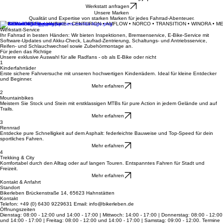
Dein Fahrradladen für Beratung, Verkauf und Werkstatt-Service in Hahnstätten.
Deine Leidenschaft auf zwei Rädern
Informiere mich über Leasing
Werkstatt anfragen
Unsere Marken
Qualität und Expertise von starken Marken für jedes Fahrrad-Abenteuer.
MERIDA • ORBEA • HAIBIKE • CENTURION • AMFLOW • NORCO • TRANSITION • WINORA • M
Werkstatt-Service
Ihr Fahrrad in besten Händen: Wir bieten Inspektionen, Bremsenservice, E-Bike-Service mit
Software-Updates und Akku-Check, Laufrad-Zentrierung, Schaltungs- und Antriebsservice,
Reifen- und Schlauchwechsel sowie Zubehörmontage an.
Für jeden das Richtige
Unsere exklusive Auswahl für alle Radfans - ob als E-Bike oder nicht
1
Kinderfahrräder
Erste sichere Fahrversuche mit unseren hochwertigen Kinderrädern. Ideal für kleine Entdecker
und Beginner.
Mehr erfahren
2
Mountainbikes
Meistern Sie Stock und Stein mit erstklassigen MTBs für pure Action in jedem Gelände und auf
Trails.
Mehr erfahren
3
Rennrad
Entdecke pure Schnelligkeit auf dem Asphalt: federleichte Bauweise und Top-Speed für dein
sportliches Fahren.
Mehr erfahren
4
Trekking & City
Komfortabel durch den Alltag oder auf langen Touren. Entspanntes Fahren für Stadt und
Freizeit.
Mehr erfahren
Kontakt & Anfahrt
Standort
Bikerleben Brückenstraße 14, 65623 Hahnstätten
Kontakt
Telefon: +49 (0) 6430 9229631 Email: info@bikerleben.de