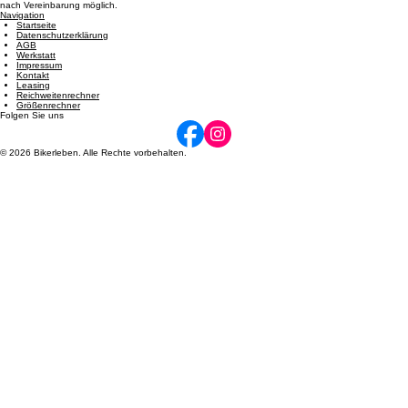
Öffnungszeiten
Dienstag: 08:00 - 12:00 und 14:00 - 17:00 | Mittwoch: 14:00 - 17:00 | Donnerstag: 08:00 - 12:00
und 14:00 - 17:00 | Freitag: 08:00 - 12:00 und 14:00 - 17:00 | Samstag: 09:00 - 12:00. Termine
nach Vereinbarung möglich.
Navigation
Startseite
Datenschutzerklärung
AGB
Werkstatt
Impressum
Kontakt
Leasing
Reichweitenrechner
Größenrechner
Folgen Sie uns
© 2026 Bikerleben. Alle Rechte vorbehalten.