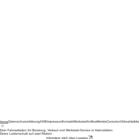
Datenschutzerklärung
AGB
Impressum
Kontakt
Werkstatt
Amflow
Merida
Centurion
Orbea
Haibik
Home