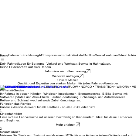
Datenschutzerklärung
AGB
Impressum
Kontakt
Werkstatt
Amflow
Merida
Centurion
Orbea
Haibik
Home
Dein Fahrradladen für Beratung, Verkauf und Werkstatt-Service in Hahnstätten.
Deine Leidenschaft auf zwei Rädern
Informiere mich über Leasing
Werkstatt anfragen
Unsere Marken
Qualität und Expertise von starken Marken für jedes Fahrrad-Abenteuer.
MERIDA • ORBEA • HAIBIKE • CENTURION • AMFLOW • NORCO • TRANSITION • WINORA • M
Werkstatt-Service
Ihr Fahrrad in besten Händen: Wir bieten Inspektionen, Bremsenservice, E-Bike-Service mit
Software-Updates und Akku-Check, Laufrad-Zentrierung, Schaltungs- und Antriebsservice,
Reifen- und Schlauchwechsel sowie Zubehörmontage an.
Für jeden das Richtige
Unsere exklusive Auswahl für alle Radfans - ob als E-Bike oder nicht
1
Kinderfahrräder
Erste sichere Fahrversuche mit unseren hochwertigen Kinderrädern. Ideal für kleine Entdecker
und Beginner.
Mehr erfahren