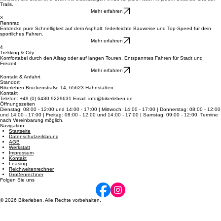
2
Mountainbikes
Meistern Sie Stock und Stein mit erstklassigen MTBs für pure Action in jedem Gelände und auf
Trails.
Mehr erfahren
3
Rennrad
Entdecke pure Schnelligkeit auf dem Asphalt: federleichte Bauweise und Top-Speed für dein
sportliches Fahren.
Mehr erfahren
4
Trekking & City
Komfortabel durch den Alltag oder auf langen Touren. Entspanntes Fahren für Stadt und
Freizeit.
Mehr erfahren
Kontakt & Anfahrt
Standort
Bikerleben Brückenstraße 14, 65623 Hahnstätten
Kontakt
Telefon: +49 (0) 6430 9229631 Email: info@bikerleben.de
Öffnungszeiten
Dienstag: 08:00 - 12:00 und 14:00 - 17:00 | Mittwoch: 14:00 - 17:00 | Donnerstag: 08:00 - 12:00
und 14:00 - 17:00 | Freitag: 08:00 - 12:00 und 14:00 - 17:00 | Samstag: 09:00 - 12:00. Termine
nach Vereinbarung möglich.
Navigation
Startseite
Datenschutzerklärung
AGB
Werkstatt
Impressum
Kontakt
Leasing
Reichweitenrechner
Größenrechner
Folgen Sie uns
© 2026 Bikerleben. Alle Rechte vorbehalten.