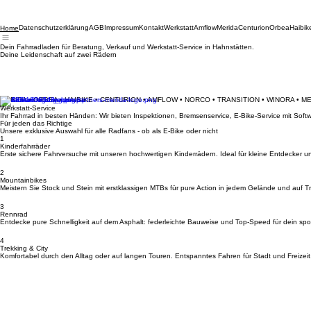
Datenschutzerklärung
AGB
Impressum
Kontakt
Werkstatt
Amflow
Merida
Centurion
Orbea
Haibik
Home
Dein Fahrradladen für Beratung, Verkauf und Werkstatt-Service in Hahnstätten.
Deine Leidenschaft auf zwei Rädern
MERIDA • ORBEA • HAIBIKE • CENTURION • AMFLOW • NORCO • TRANSITION • WINORA • M
Werkstatt-Service
Ihr Fahrrad in besten Händen: Wir bieten Inspektionen, Bremsenservice, E-Bike-Service mit So
Für jeden das Richtige
Unsere exklusive Auswahl für alle Radfans - ob als E-Bike oder nicht
1
Kinderfahrräder
Erste sichere Fahrversuche mit unseren hochwertigen Kinderrädern. Ideal für kleine Entdecker u
2
Mountainbikes
Meistern Sie Stock und Stein mit erstklassigen MTBs für pure Action in jedem Gelände und auf Tra
3
Rennrad
Entdecke pure Schnelligkeit auf dem Asphalt: federleichte Bauweise und Top-Speed für dein spor
4
Trekking & City
Komfortabel durch den Alltag oder auf langen Touren. Entspanntes Fahren für Stadt und Freizeit
Kontakt & Anfahrt
Standort
Bikerleben Brückenstraße 14, 65623 Hahnstätten