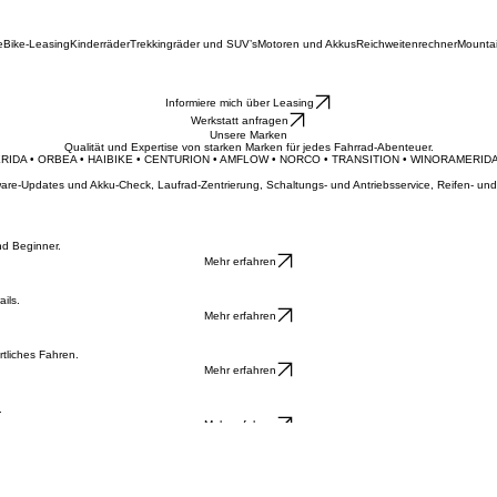
e
Bike-Leasing
Kinderräder
Trekkingräder und SUV’s
Motoren und Akkus
Reichweitenrechner
Mounta
Informiere mich über Leasing
Werkstatt anfragen
Unsere Marken
Qualität und Expertise von starken Marken für jedes Fahrrad-Abenteuer.
ERIDA • ORBEA • HAIBIKE • CENTURION • AMFLOW • NORCO • TRANSITION • WINORA
ftware-Updates und Akku-Check, Laufrad-Zentrierung, Schaltungs- und Antriebsservice, Reifen- 
nd Beginner.
Mehr erfahren
ils.
Mehr erfahren
tliches Fahren.
Mehr erfahren
.
Mehr erfahren