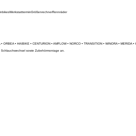
inbikes
Werkstatttermin
Größenrechner
Rennräder
und Schlauchwechsel sowie Zubehörmontage an.