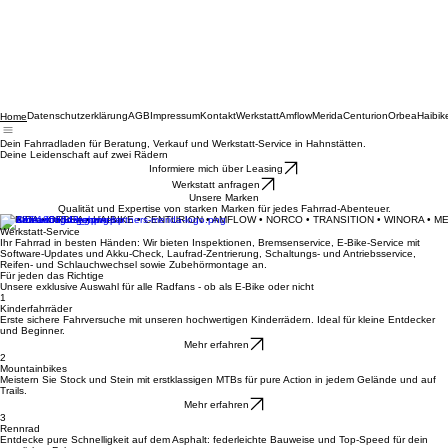
Datenschutzerklärung
AGB
Impressum
Kontakt
Werkstatt
Amflow
Merida
Centurion
Orbea
Haibik
Home
Dein Fahrradladen für Beratung, Verkauf und Werkstatt-Service in Hahnstätten.
Deine Leidenschaft auf zwei Rädern
Informiere mich über Leasing
Werkstatt anfragen
Unsere Marken
Qualität und Expertise von starken Marken für jedes Fahrrad-Abenteuer.
MERIDA • ORBEA • HAIBIKE • CENTURION • AMFLOW • NORCO • TRANSITION • WINORA • M
Werkstatt-Service
Ihr Fahrrad in besten Händen: Wir bieten Inspektionen, Bremsenservice, E-Bike-Service mit
Software-Updates und Akku-Check, Laufrad-Zentrierung, Schaltungs- und Antriebsservice,
Reifen- und Schlauchwechsel sowie Zubehörmontage an.
Für jeden das Richtige
Unsere exklusive Auswahl für alle Radfans - ob als E-Bike oder nicht
1
Kinderfahrräder
Erste sichere Fahrversuche mit unseren hochwertigen Kinderrädern. Ideal für kleine Entdecker
und Beginner.
Mehr erfahren
2
Mountainbikes
Meistern Sie Stock und Stein mit erstklassigen MTBs für pure Action in jedem Gelände und auf
Trails.
Mehr erfahren