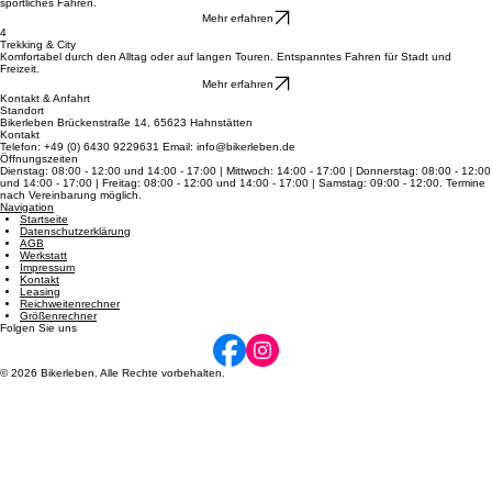
3
Rennrad
Entdecke pure Schnelligkeit auf dem Asphalt: federleichte Bauweise und Top-Speed für dein
sportliches Fahren.
Mehr erfahren
4
Trekking & City
Komfortabel durch den Alltag oder auf langen Touren. Entspanntes Fahren für Stadt und
Freizeit.
Mehr erfahren
Kontakt & Anfahrt
Standort
Bikerleben Brückenstraße 14, 65623 Hahnstätten
Kontakt
Telefon: +49 (0) 6430 9229631 Email: info@bikerleben.de
Öffnungszeiten
Dienstag: 08:00 - 12:00 und 14:00 - 17:00 | Mittwoch: 14:00 - 17:00 | Donnerstag: 08:00 - 12:00
und 14:00 - 17:00 | Freitag: 08:00 - 12:00 und 14:00 - 17:00 | Samstag: 09:00 - 12:00. Termine
nach Vereinbarung möglich.
Navigation
Startseite
Datenschutzerklärung
AGB
Werkstatt
Impressum
Kontakt
Leasing
Reichweitenrechner
Größenrechner
Folgen Sie uns
© 2026 Bikerleben. Alle Rechte vorbehalten.