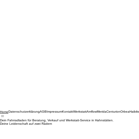
Datenschutzerklärung
AGB
Impressum
Kontakt
Werkstatt
Amflow
Merida
Centurion
Orbea
Haibik
Home
Dein Fahrradladen für Beratung, Verkauf und Werkstatt-Service in Hahnstätten.
Deine Leidenschaft auf zwei Rädern