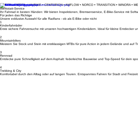
MERIDA • ORBEA • HAIBIKE • CENTURION • AMFLOW • NORCO • TRANSITION • WINORA • M
Werkstatt-Service
Ihr Fahrrad in besten Händen: Wir bieten Inspektionen, Bremsenservice, E-Bike-Service mit So
Für jeden das Richtige
Unsere exklusive Auswahl für alle Radfans - ob als E-Bike oder nicht
1
Kinderfahrräder
Erste sichere Fahrversuche mit unseren hochwertigen Kinderrädern. Ideal für kleine Entdecker u
2
Mountainbikes
Meistern Sie Stock und Stein mit erstklassigen MTBs für pure Action in jedem Gelände und auf Tra
3
Rennrad
Entdecke pure Schnelligkeit auf dem Asphalt: federleichte Bauweise und Top-Speed für dein spor
4
Trekking & City
Komfortabel durch den Alltag oder auf langen Touren. Entspanntes Fahren für Stadt und Freizeit
Kontakt & Anfahrt
Standort
Bikerleben Brückenstraße 14, 65623 Hahnstätten
Kontakt
Telefon: +49 (0) 6430 9229631 Email: info@bikerleben.de
Öffnungszeiten
Dienstag: 08:00 - 12:00 und 14:00 - 17:00 | Mittwoch: 14:00 - 17:00 | Donnerstag: 08:00 - 12:0
Navigation
Startseite
Datenschutzerklärung
AGB
Werkstatt
Impressum