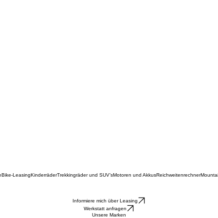
e
Bike-Leasing
Kinderräder
Trekkingräder und SUV’s
Motoren und Akkus
Reichweitenrechner
Mounta