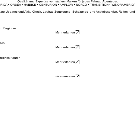
Informiere mich über Leasing
Werkstatt anfragen
Unsere Marken
Qualität und Expertise von starken Marken für jedes Fahrrad-Abenteuer.
ERIDA • ORBEA • HAIBIKE • CENTURION • AMFLOW • NORCO • TRANSITION • WINORA
ftware-Updates und Akku-Check, Laufrad-Zentrierung, Schaltungs- und Antriebsservice, Reifen- 
nd Beginner.
Mehr erfahren
ils.
Mehr erfahren
tliches Fahren.
Mehr erfahren
.
Mehr erfahren
0 und 14:00 - 17:00 | Freitag: 08:00 - 12:00 und 14:00 - 17:00 | Samstag: 09:00 - 12:00. Termin