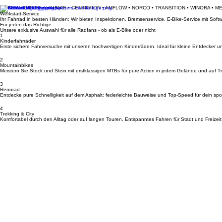
MERIDA • ORBEA • HAIBIKE • CENTURION • AMFLOW • NORCO • TRANSITION • WINORA • M
Werkstatt-Service
Ihr Fahrrad in besten Händen: Wir bieten Inspektionen, Bremsenservice, E-Bike-Service mit So
Für jeden das Richtige
Unsere exklusive Auswahl für alle Radfans - ob als E-Bike oder nicht
1
Kinderfahrräder
Erste sichere Fahrversuche mit unseren hochwertigen Kinderrädern. Ideal für kleine Entdecker u
2
Mountainbikes
Meistern Sie Stock und Stein mit erstklassigen MTBs für pure Action in jedem Gelände und auf Tra
3
Rennrad
Entdecke pure Schnelligkeit auf dem Asphalt: federleichte Bauweise und Top-Speed für dein spor
4
Trekking & City
Komfortabel durch den Alltag oder auf langen Touren. Entspanntes Fahren für Stadt und Freizeit
Kontakt & Anfahrt
Standort
Bikerleben Brückenstraße 14, 65623 Hahnstätten
Kontakt
Telefon: +49 (0) 6430 9229631 Email: info@bikerleben.de
Öffnungszeiten
Dienstag: 08:00 - 12:00 und 14:00 - 17:00 | Mittwoch: 14:00 - 17:00 | Donnerstag: 08:00 - 12:0
Navigation
Startseite
Datenschutzerklärung
AGB
Werkstatt
Impressum