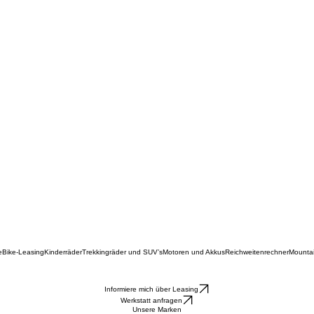
e
Bike-Leasing
Kinderräder
Trekkingräder und SUV’s
Motoren und Akkus
Reichweitenrechner
Mounta