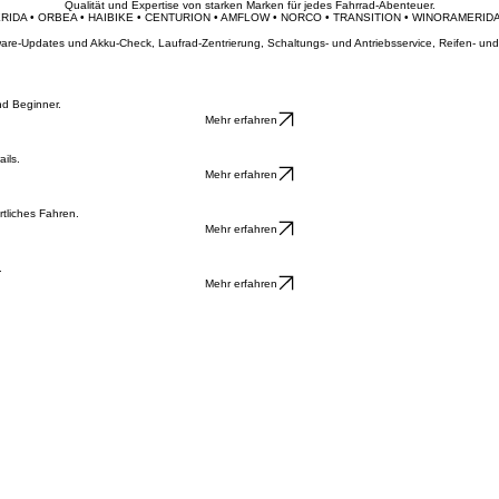
Informiere mich über Leasing
Werkstatt anfragen
Unsere Marken
Qualität und Expertise von starken Marken für jedes Fahrrad-Abenteuer.
ERIDA • ORBEA • HAIBIKE • CENTURION • AMFLOW • NORCO • TRANSITION • WINORA
ftware-Updates und Akku-Check, Laufrad-Zentrierung, Schaltungs- und Antriebsservice, Reifen- 
nd Beginner.
Mehr erfahren
ils.
Mehr erfahren
tliches Fahren.
Mehr erfahren
.
Mehr erfahren
0 und 14:00 - 17:00 | Freitag: 08:00 - 12:00 und 14:00 - 17:00 | Samstag: 09:00 - 12:00. Termin