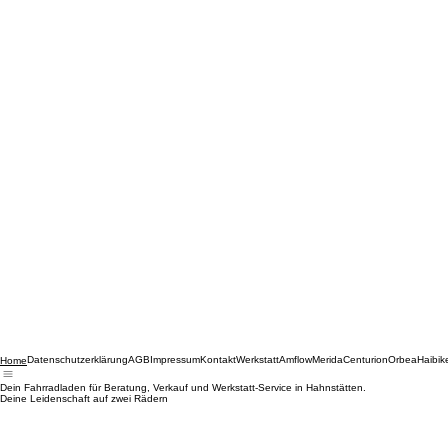
Datenschutzerklärung
AGB
Impressum
Kontakt
Werkstatt
Amflow
Merida
Centurion
Orbea
Haibik
Home
Dein Fahrradladen für Beratung, Verkauf und Werkstatt-Service in Hahnstätten.
Deine Leidenschaft auf zwei Rädern