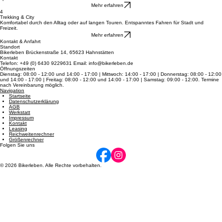
Rennrad
Entdecke pure Schnelligkeit auf dem Asphalt: federleichte Bauweise und Top-Speed für dein
sportliches Fahren.
Mehr erfahren
4
Trekking & City
Komfortabel durch den Alltag oder auf langen Touren. Entspanntes Fahren für Stadt und
Freizeit.
Mehr erfahren
Kontakt & Anfahrt
Standort
Bikerleben Brückenstraße 14, 65623 Hahnstätten
Kontakt
Telefon: +49 (0) 6430 9229631 Email: info@bikerleben.de
Öffnungszeiten
Dienstag: 08:00 - 12:00 und 14:00 - 17:00 | Mittwoch: 14:00 - 17:00 | Donnerstag: 08:00 - 12:00
und 14:00 - 17:00 | Freitag: 08:00 - 12:00 und 14:00 - 17:00 | Samstag: 09:00 - 12:00. Termine
nach Vereinbarung möglich.
Navigation
Startseite
Datenschutzerklärung
AGB
Werkstatt
Impressum
Kontakt
Leasing
Reichweitenrechner
Größenrechner
Folgen Sie uns
© 2026 Bikerleben. Alle Rechte vorbehalten.