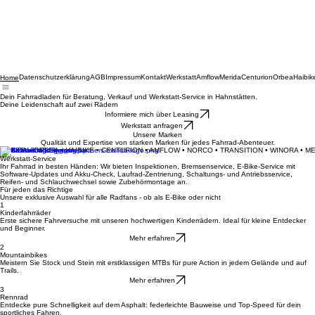
Datenschutzerklärung
AGB
Impressum
Kontakt
Werkstatt
Amflow
Merida
Centurion
Orbea
Haibik
Home
Dein Fahrradladen für Beratung, Verkauf und Werkstatt-Service in Hahnstätten.
Deine Leidenschaft auf zwei Rädern
Informiere mich über Leasing
Werkstatt anfragen
Unsere Marken
Qualität und Expertise von starken Marken für jedes Fahrrad-Abenteuer.
MERIDA • ORBEA • HAIBIKE • CENTURION • AMFLOW • NORCO • TRANSITION • WINORA • M
Werkstatt-Service
Ihr Fahrrad in besten Händen: Wir bieten Inspektionen, Bremsenservice, E-Bike-Service mit
Software-Updates und Akku-Check, Laufrad-Zentrierung, Schaltungs- und Antriebsservice,
Reifen- und Schlauchwechsel sowie Zubehörmontage an.
Für jeden das Richtige
Unsere exklusive Auswahl für alle Radfans - ob als E-Bike oder nicht
1
Kinderfahrräder
Erste sichere Fahrversuche mit unseren hochwertigen Kinderrädern. Ideal für kleine Entdecker
und Beginner.
Mehr erfahren
2
Mountainbikes
Meistern Sie Stock und Stein mit erstklassigen MTBs für pure Action in jedem Gelände und auf
Trails.
Mehr erfahren
3