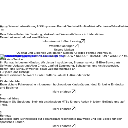
Datenschutzerklärung
AGB
Impressum
Kontakt
Werkstatt
Amflow
Merida
Centurion
Orbea
Haibik
Home
Dein Fahrradladen für Beratung, Verkauf und Werkstatt-Service in Hahnstätten.
Deine Leidenschaft auf zwei Rädern
Informiere mich über Leasing
Werkstatt anfragen
Unsere Marken
Qualität und Expertise von starken Marken für jedes Fahrrad-Abenteuer.
MERIDA • ORBEA • HAIBIKE • CENTURION • AMFLOW • NORCO • TRANSITION • WINORA • M
Werkstatt-Service
Ihr Fahrrad in besten Händen: Wir bieten Inspektionen, Bremsenservice, E-Bike-Service mit
Software-Updates und Akku-Check, Laufrad-Zentrierung, Schaltungs- und Antriebsservice,
Reifen- und Schlauchwechsel sowie Zubehörmontage an.
Für jeden das Richtige
Unsere exklusive Auswahl für alle Radfans - ob als E-Bike oder nicht
1
Kinderfahrräder
Erste sichere Fahrversuche mit unseren hochwertigen Kinderrädern. Ideal für kleine Entdecker
und Beginner.
Mehr erfahren
2
Mountainbikes
Meistern Sie Stock und Stein mit erstklassigen MTBs für pure Action in jedem Gelände und auf
Trails.
Mehr erfahren
3
Rennrad
Entdecke pure Schnelligkeit auf dem Asphalt: federleichte Bauweise und Top-Speed für dein