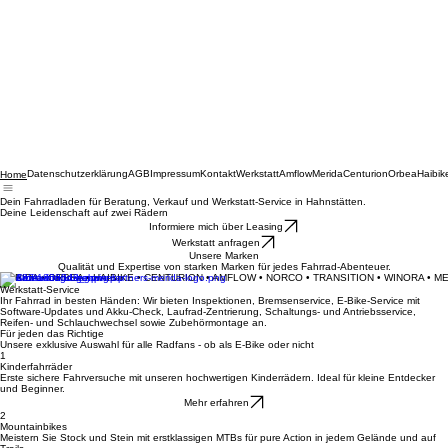
Datenschutzerklärung
AGB
Impressum
Kontakt
Werkstatt
Amflow
Merida
Centurion
Orbea
Haibik
Home
Dein Fahrradladen für Beratung, Verkauf und Werkstatt-Service in Hahnstätten.
Deine Leidenschaft auf zwei Rädern
Informiere mich über Leasing
Werkstatt anfragen
Unsere Marken
Qualität und Expertise von starken Marken für jedes Fahrrad-Abenteuer.
MERIDA • ORBEA • HAIBIKE • CENTURION • AMFLOW • NORCO • TRANSITION • WINORA • M
Werkstatt-Service
Ihr Fahrrad in besten Händen: Wir bieten Inspektionen, Bremsenservice, E-Bike-Service mit
Software-Updates und Akku-Check, Laufrad-Zentrierung, Schaltungs- und Antriebsservice,
Reifen- und Schlauchwechsel sowie Zubehörmontage an.
Für jeden das Richtige
Unsere exklusive Auswahl für alle Radfans - ob als E-Bike oder nicht
1
Kinderfahrräder
Erste sichere Fahrversuche mit unseren hochwertigen Kinderrädern. Ideal für kleine Entdecker
und Beginner.
Mehr erfahren
2