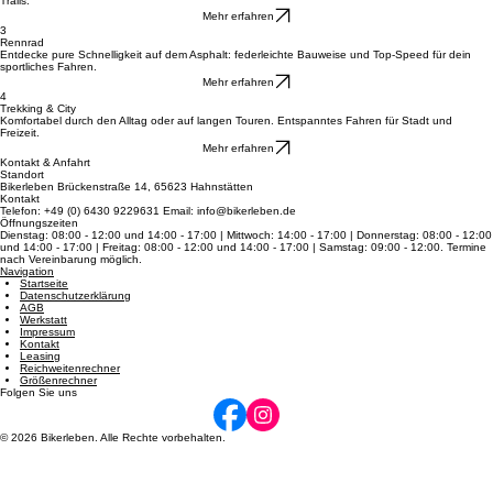
Mountainbikes
Meistern Sie Stock und Stein mit erstklassigen MTBs für pure Action in jedem Gelände und auf
Trails.
Mehr erfahren
3
Rennrad
Entdecke pure Schnelligkeit auf dem Asphalt: federleichte Bauweise und Top-Speed für dein
sportliches Fahren.
Mehr erfahren
4
Trekking & City
Komfortabel durch den Alltag oder auf langen Touren. Entspanntes Fahren für Stadt und
Freizeit.
Mehr erfahren
Kontakt & Anfahrt
Standort
Bikerleben Brückenstraße 14, 65623 Hahnstätten
Kontakt
Telefon: +49 (0) 6430 9229631 Email: info@bikerleben.de
Öffnungszeiten
Dienstag: 08:00 - 12:00 und 14:00 - 17:00 | Mittwoch: 14:00 - 17:00 | Donnerstag: 08:00 - 12:00
und 14:00 - 17:00 | Freitag: 08:00 - 12:00 und 14:00 - 17:00 | Samstag: 09:00 - 12:00. Termine
nach Vereinbarung möglich.
Navigation
Startseite
Datenschutzerklärung
AGB
Werkstatt
Impressum
Kontakt
Leasing
Reichweitenrechner
Größenrechner
Folgen Sie uns
© 2026 Bikerleben. Alle Rechte vorbehalten.