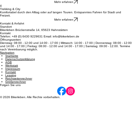
Rennrad
Entdecke pure Schnelligkeit auf dem Asphalt: federleichte Bauweise und Top-Speed für dein
sportliches Fahren.
Mehr erfahren
4
Trekking & City
Komfortabel durch den Alltag oder auf langen Touren. Entspanntes Fahren für Stadt und
Freizeit.
Mehr erfahren
Kontakt & Anfahrt
Standort
Bikerleben Brückenstraße 14, 65623 Hahnstätten
Kontakt
Telefon: +49 (0) 6430 9229631 Email: info@bikerleben.de
Öffnungszeiten
Dienstag: 08:00 - 12:00 und 14:00 - 17:00 | Mittwoch: 14:00 - 17:00 | Donnerstag: 08:00 - 12:00
und 14:00 - 17:00 | Freitag: 08:00 - 12:00 und 14:00 - 17:00 | Samstag: 09:00 - 12:00. Termine
nach Vereinbarung möglich.
Navigation
Startseite
Datenschutzerklärung
AGB
Werkstatt
Impressum
Kontakt
Leasing
Reichweitenrechner
Größenrechner
Folgen Sie uns
© 2026 Bikerleben. Alle Rechte vorbehalten.