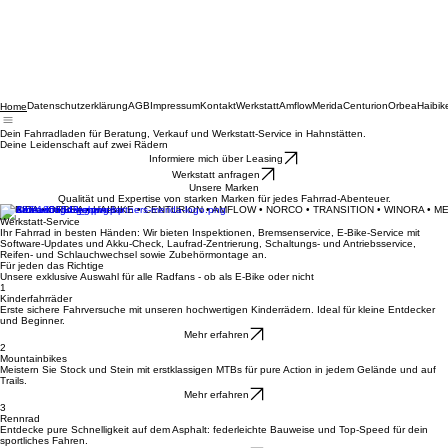
Datenschutzerklärung
AGB
Impressum
Kontakt
Werkstatt
Amflow
Merida
Centurion
Orbea
Haibik
Home
Dein Fahrradladen für Beratung, Verkauf und Werkstatt-Service in Hahnstätten.
Deine Leidenschaft auf zwei Rädern
Informiere mich über Leasing
Werkstatt anfragen
Unsere Marken
Qualität und Expertise von starken Marken für jedes Fahrrad-Abenteuer.
MERIDA • ORBEA • HAIBIKE • CENTURION • AMFLOW • NORCO • TRANSITION • WINORA • M
Werkstatt-Service
Ihr Fahrrad in besten Händen: Wir bieten Inspektionen, Bremsenservice, E-Bike-Service mit
Software-Updates und Akku-Check, Laufrad-Zentrierung, Schaltungs- und Antriebsservice,
Reifen- und Schlauchwechsel sowie Zubehörmontage an.
Für jeden das Richtige
Unsere exklusive Auswahl für alle Radfans - ob als E-Bike oder nicht
1
Kinderfahrräder
Erste sichere Fahrversuche mit unseren hochwertigen Kinderrädern. Ideal für kleine Entdecker
und Beginner.
Mehr erfahren
2
Mountainbikes
Meistern Sie Stock und Stein mit erstklassigen MTBs für pure Action in jedem Gelände und auf
Trails.
Mehr erfahren
3