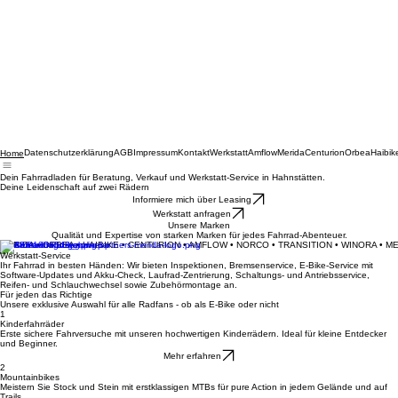
Datenschutzerklärung
AGB
Impressum
Kontakt
Werkstatt
Amflow
Merida
Centurion
Orbea
Haibik
Home
Dein Fahrradladen für Beratung, Verkauf und Werkstatt-Service in Hahnstätten.
Deine Leidenschaft auf zwei Rädern
Informiere mich über Leasing
Werkstatt anfragen
Unsere Marken
Qualität und Expertise von starken Marken für jedes Fahrrad-Abenteuer.
MERIDA • ORBEA • HAIBIKE • CENTURION • AMFLOW • NORCO • TRANSITION • WINORA • M
Werkstatt-Service
Ihr Fahrrad in besten Händen: Wir bieten Inspektionen, Bremsenservice, E-Bike-Service mit
Software-Updates und Akku-Check, Laufrad-Zentrierung, Schaltungs- und Antriebsservice,
Reifen- und Schlauchwechsel sowie Zubehörmontage an.
Für jeden das Richtige
Unsere exklusive Auswahl für alle Radfans - ob als E-Bike oder nicht
1
Kinderfahrräder
Erste sichere Fahrversuche mit unseren hochwertigen Kinderrädern. Ideal für kleine Entdecker
und Beginner.
Mehr erfahren
2