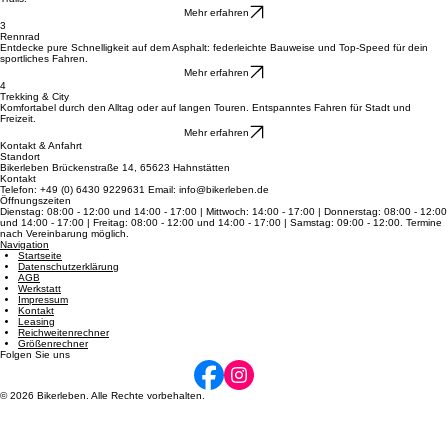
Mountainbikes
Meistern Sie Stock und Stein mit erstklassigen MTBs für pure Action in jedem Gelände und auf
Trails.
Mehr erfahren
3
Rennrad
Entdecke pure Schnelligkeit auf dem Asphalt: federleichte Bauweise und Top-Speed für dein
sportliches Fahren.
Mehr erfahren
4
Trekking & City
Komfortabel durch den Alltag oder auf langen Touren. Entspanntes Fahren für Stadt und
Freizeit.
Mehr erfahren
Kontakt & Anfahrt
Standort
Bikerleben Brückenstraße 14, 65623 Hahnstätten
Kontakt
Telefon: +49 (0) 6430 9229631 Email: info@bikerleben.de
Öffnungszeiten
Dienstag: 08:00 - 12:00 und 14:00 - 17:00 | Mittwoch: 14:00 - 17:00 | Donnerstag: 08:00 - 12:00
und 14:00 - 17:00 | Freitag: 08:00 - 12:00 und 14:00 - 17:00 | Samstag: 09:00 - 12:00. Termine
nach Vereinbarung möglich.
Navigation
Startseite
Datenschutzerklärung
AGB
Werkstatt
Impressum
Kontakt
Leasing
Reichweitenrechner
Größenrechner
Folgen Sie uns
© 2026 Bikerleben. Alle Rechte vorbehalten.