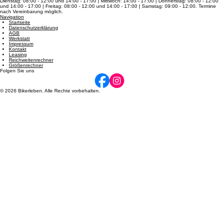
Kontakt
Telefon: +49 (0) 6430 9229631 Email: info@bikerleben.de
Öffnungszeiten
Dienstag: 08:00 - 12:00 und 14:00 - 17:00 | Mittwoch: 14:00 - 17:00 | Donnerstag: 08:00 - 12:00
und 14:00 - 17:00 | Freitag: 08:00 - 12:00 und 14:00 - 17:00 | Samstag: 09:00 - 12:00. Termine
nach Vereinbarung möglich.
Navigation
Startseite
Datenschutzerklärung
AGB
Werkstatt
Impressum
Kontakt
Leasing
Reichweitenrechner
Größenrechner
Folgen Sie uns
© 2026 Bikerleben. Alle Rechte vorbehalten.