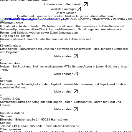
Dein Fahrradladen für Beratung, Verkauf und Werkstatt-Service in Hahnstätten.
Deine Leidenschaft auf zwei Rädern
Informiere mich über Leasing
Werkstatt anfragen
Unsere Marken
Qualität und Expertise von starken Marken für jedes Fahrrad-Abenteuer.
MERIDA • ORBEA • HAIBIKE • CENTURION • AMFLOW • NORCO • TRANSITION • WINORA • M
Werkstatt-Service
Ihr Fahrrad in besten Händen: Wir bieten Inspektionen, Bremsenservice, E-Bike-Service mit
Software-Updates und Akku-Check, Laufrad-Zentrierung, Schaltungs- und Antriebsservice,
Reifen- und Schlauchwechsel sowie Zubehörmontage an.
Für jeden das Richtige
Unsere exklusive Auswahl für alle Radfans - ob als E-Bike oder nicht
1
Kinderfahrräder
Erste sichere Fahrversuche mit unseren hochwertigen Kinderrädern. Ideal für kleine Entdecker
und Beginner.
Mehr erfahren
2
Mountainbikes
Meistern Sie Stock und Stein mit erstklassigen MTBs für pure Action in jedem Gelände und auf
Trails.
Mehr erfahren
3
Rennrad
Entdecke pure Schnelligkeit auf dem Asphalt: federleichte Bauweise und Top-Speed für dein
sportliches Fahren.
Mehr erfahren
4
Trekking & City
Komfortabel durch den Alltag oder auf langen Touren. Entspanntes Fahren für Stadt und
Freizeit.
Mehr erfahren
Kontakt & Anfahrt
Standort
Bikerleben Brückenstraße 14, 65623 Hahnstätten