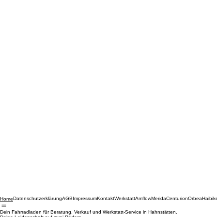
Datenschutzerklärung
AGB
Impressum
Kontakt
Werkstatt
Amflow
Merida
Centurion
Orbea
Haibik
Home