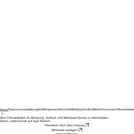
Datenschutzerklärung
AGB
Impressum
Kontakt
Werkstatt
Amflow
Merida
Centurion
Orbea
Haibik
Home
Dein Fahrradladen für Beratung, Verkauf und Werkstatt-Service in Hahnstätten.
Deine Leidenschaft auf zwei Rädern