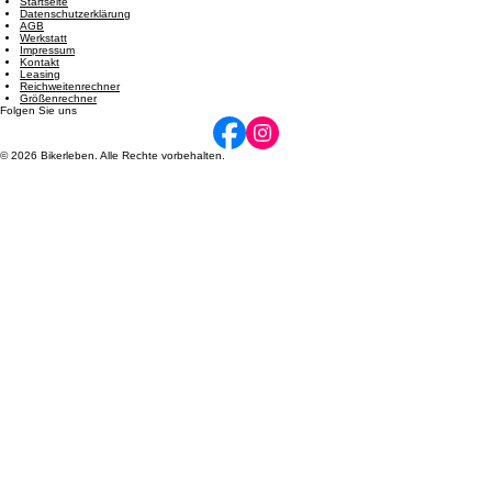
und 14:00 - 17:00 | Freitag: 08:00 - 12:00 und 14:00 - 17:00 | Samstag: 09:00 - 12:00. Termine
nach Vereinbarung möglich.
Navigation
Startseite
Datenschutzerklärung
AGB
Werkstatt
Impressum
Kontakt
Leasing
Reichweitenrechner
Größenrechner
Folgen Sie uns
© 2026 Bikerleben. Alle Rechte vorbehalten.