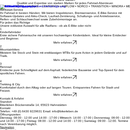
Informiere mich über Leasing
Werkstatt anfragen
Unsere Marken
Qualität und Expertise von starken Marken für jedes Fahrrad-Abenteuer.
MERIDA • ORBEA • HAIBIKE • CENTURION • AMFLOW • NORCO • TRANSITION • WINORA • M
Werkstatt-Service
Ihr Fahrrad in besten Händen: Wir bieten Inspektionen, Bremsenservice, E-Bike-Service mit
Software-Updates und Akku-Check, Laufrad-Zentrierung, Schaltungs- und Antriebsservice,
Reifen- und Schlauchwechsel sowie Zubehörmontage an.
Für jeden das Richtige
Unsere exklusive Auswahl für alle Radfans - ob als E-Bike oder nicht
1
Kinderfahrräder
Erste sichere Fahrversuche mit unseren hochwertigen Kinderrädern. Ideal für kleine Entdecker
und Beginner.
Mehr erfahren
2
Mountainbikes
Meistern Sie Stock und Stein mit erstklassigen MTBs für pure Action in jedem Gelände und auf
Trails.
Mehr erfahren
3
Rennrad
Entdecke pure Schnelligkeit auf dem Asphalt: federleichte Bauweise und Top-Speed für dein
sportliches Fahren.
Mehr erfahren
4
Trekking & City
Komfortabel durch den Alltag oder auf langen Touren. Entspanntes Fahren für Stadt und
Freizeit.
Mehr erfahren
Kontakt & Anfahrt
Standort
Bikerleben Brückenstraße 14, 65623 Hahnstätten
Kontakt
Telefon: +49 (0) 6430 9229631 Email: info@bikerleben.de
Öffnungszeiten
Dienstag: 08:00 - 12:00 und 14:00 - 17:00 | Mittwoch: 14:00 - 17:00 | Donnerstag: 08:00 - 12:00