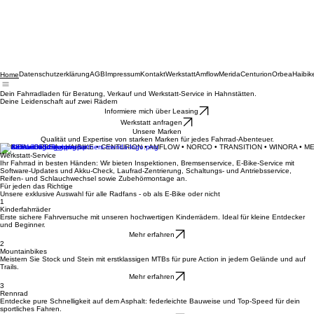
Datenschutzerklärung
AGB
Impressum
Kontakt
Werkstatt
Amflow
Merida
Centurion
Orbea
Haibik
Home
Dein Fahrradladen für Beratung, Verkauf und Werkstatt-Service in Hahnstätten.
Deine Leidenschaft auf zwei Rädern
Informiere mich über Leasing
Werkstatt anfragen
Unsere Marken
Qualität und Expertise von starken Marken für jedes Fahrrad-Abenteuer.
MERIDA • ORBEA • HAIBIKE • CENTURION • AMFLOW • NORCO • TRANSITION • WINORA • M
Werkstatt-Service
Ihr Fahrrad in besten Händen: Wir bieten Inspektionen, Bremsenservice, E-Bike-Service mit
Software-Updates und Akku-Check, Laufrad-Zentrierung, Schaltungs- und Antriebsservice,
Reifen- und Schlauchwechsel sowie Zubehörmontage an.
Für jeden das Richtige
Unsere exklusive Auswahl für alle Radfans - ob als E-Bike oder nicht
1
Kinderfahrräder
Erste sichere Fahrversuche mit unseren hochwertigen Kinderrädern. Ideal für kleine Entdecker
und Beginner.
Mehr erfahren
2
Mountainbikes
Meistern Sie Stock und Stein mit erstklassigen MTBs für pure Action in jedem Gelände und auf
Trails.
Mehr erfahren
3