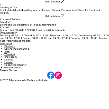
Rennrad
Entdecke pure Schnelligkeit auf dem Asphalt: federleichte Bauweise und Top-Speed für dein
sportliches Fahren.
Mehr erfahren
4
Trekking & City
Komfortabel durch den Alltag oder auf langen Touren. Entspanntes Fahren für Stadt und
Freizeit.
Mehr erfahren
Kontakt & Anfahrt
Standort
Bikerleben Brückenstraße 14, 65623 Hahnstätten
Kontakt
Telefon: +49 (0) 6430 9229631 Email: info@bikerleben.de
Öffnungszeiten
Dienstag: 08:00 - 12:00 und 14:00 - 17:00 | Mittwoch: 14:00 - 17:00 | Donnerstag: 08:00 - 12:00
und 14:00 - 17:00 | Freitag: 08:00 - 12:00 und 14:00 - 17:00 | Samstag: 09:00 - 12:00. Termine
nach Vereinbarung möglich.
Navigation
Startseite
Datenschutzerklärung
AGB
Werkstatt
Impressum
Kontakt
Leasing
Reichweitenrechner
Größenrechner
Folgen Sie uns
© 2026 Bikerleben. Alle Rechte vorbehalten.